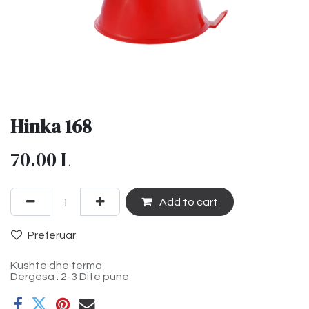
Hinka 168
70.00
L
Add to cart
Preferuar
Kushte dhe terma
Dergesa : 2-3 Dite pune