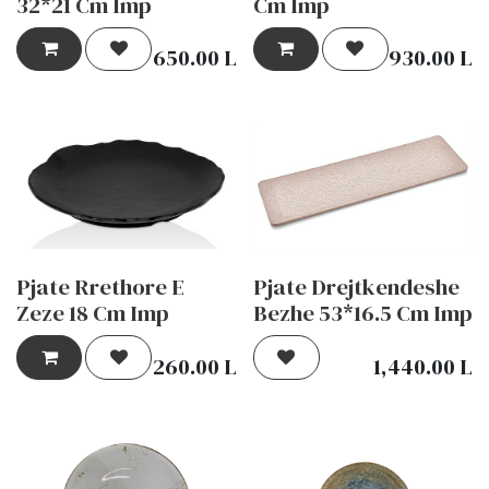
32*21 Cm Imp
Cm Imp
650.00
L
930.00
L
Pjate Rrethore E
Pjate Drejtkendeshe
Zeze 18 Cm Imp
Bezhe 53*16.5 Cm Imp
260.00
L
1,440.00
L