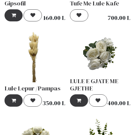
Gipsofil
Tufe Me Lule Kafe
160.00
L
700.00
L
LULE E GJATE ME
Lule Lepur /Pampas
GJETHE
350.00
L
400.00
L