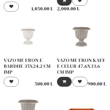
1,050.00
L
2,000.00
L
VAZO ME FRON E
VAZO ME FRON KAFE
BARDHE 35X24.2 CM
E CELUR 47.6X33.6
IMP
CM IMP
500.00
L
900.00
L