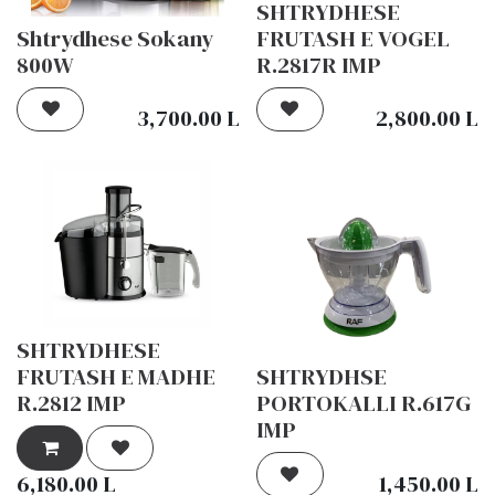
SHTRYDHESE
Shtrydhese Sokany
FRUTASH E VOGEL
800W
R.2817R IMP
3,700.00
L
2,800.00
L
SHTRYDHESE
FRUTASH E MADHE
SHTRYDHSE
R.2812 IMP
PORTOKALLI R.617G
IMP
6,180.00
L
1,450.00
L