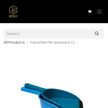
All Products
Farashke Me Gomine 613