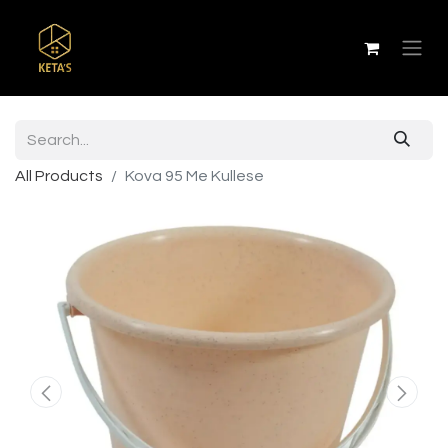
All Products
Kova 95 Me Kullese