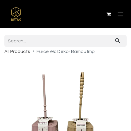
All Products
Furce Wc Dekor Bambu Imp