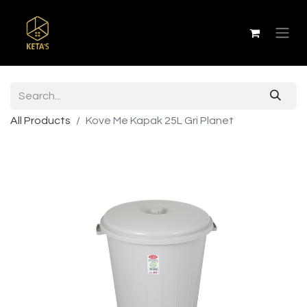
All Products
Kove Me Kapak 25L Gri Planet