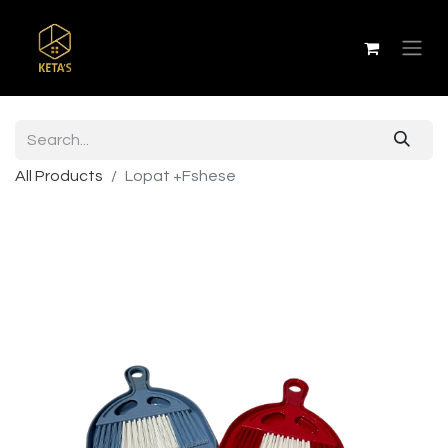
All Products
Lopat +Fshese