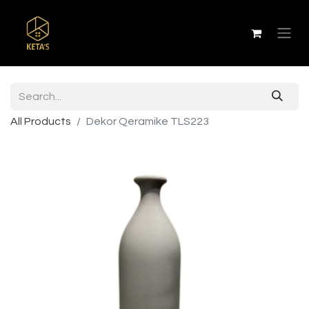
All Products
Dekor Qeramike TLS223