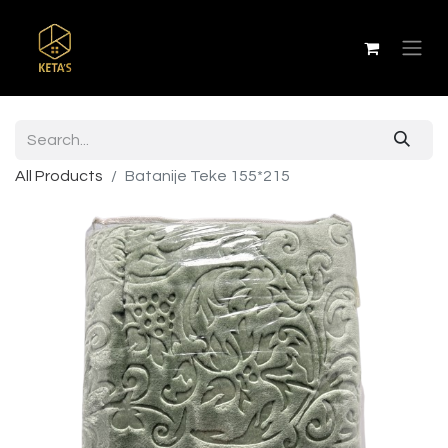
All Products
Batanije Teke 155*215