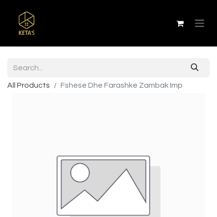
All Products
Fshese Dhe Farashke Zambak Imp