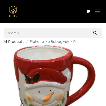
All Products
Filxhane Me Babagjysh IMP