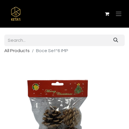
All Products
Boce Set*6 IMP