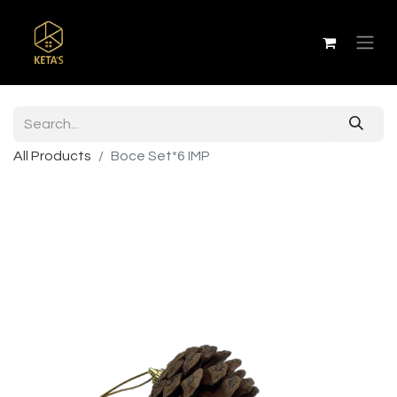
All Products
Boce Set*6 IMP