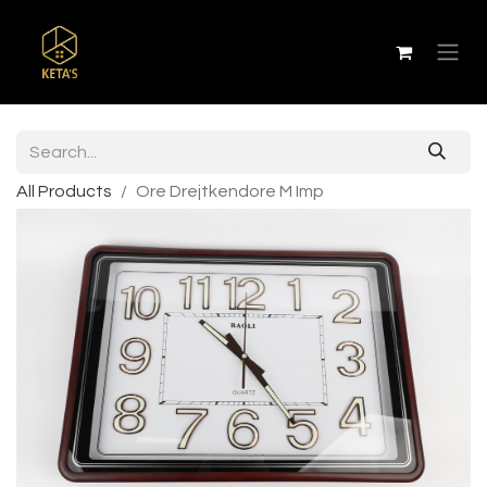
All Products
Ore Drejtkendore M Imp