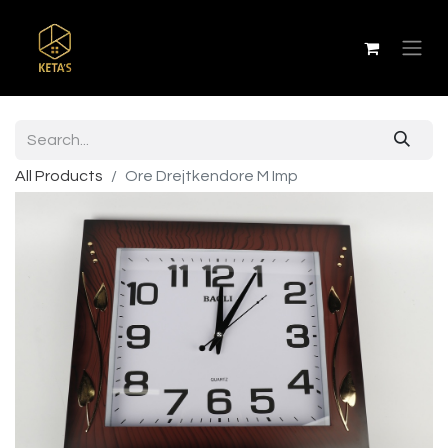
All Products
Ore Drejtkendore M Imp