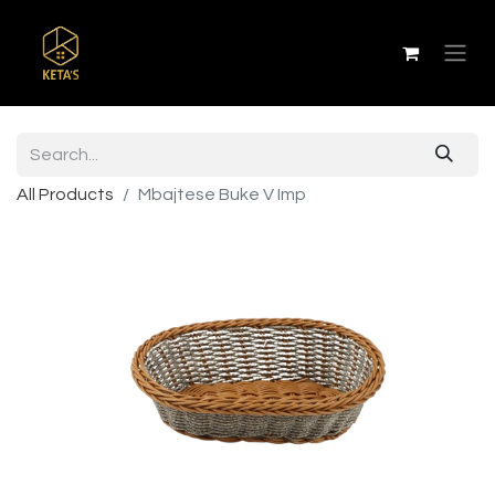
All Products
Mbajtese Buke V Imp