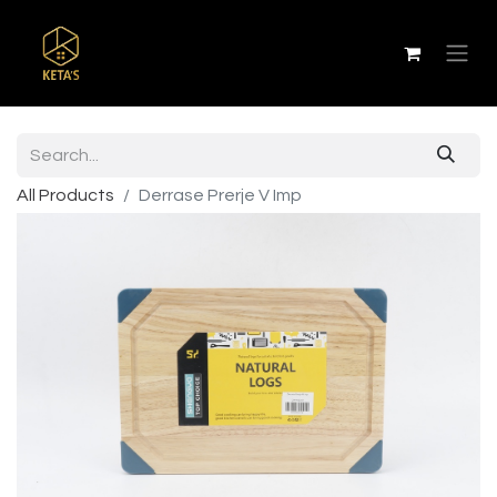
All Products
Derrase Prerje V Imp