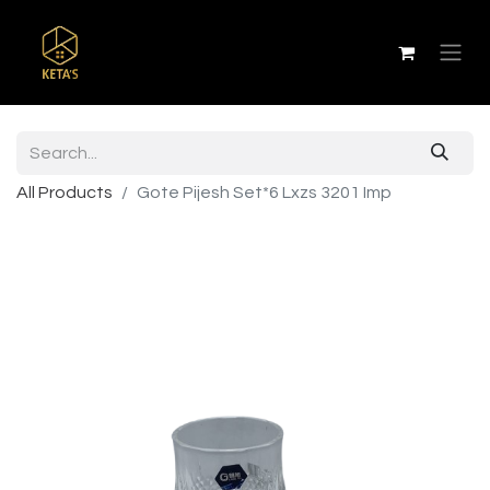
All Products
Gote Pijesh Set*6 Lxzs 3201 Imp