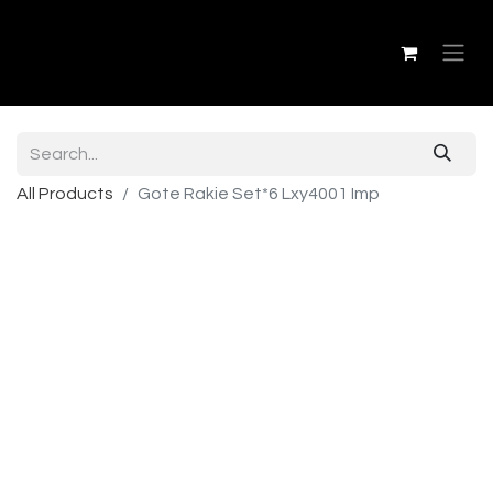
All Products
Gote Rakie Set*6 Lxy4001 Imp