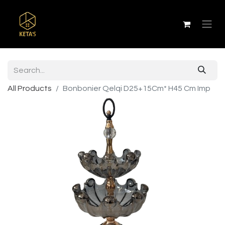
All Products
Bonbonier Qelqi D25+15Cm* H45 Cm Imp