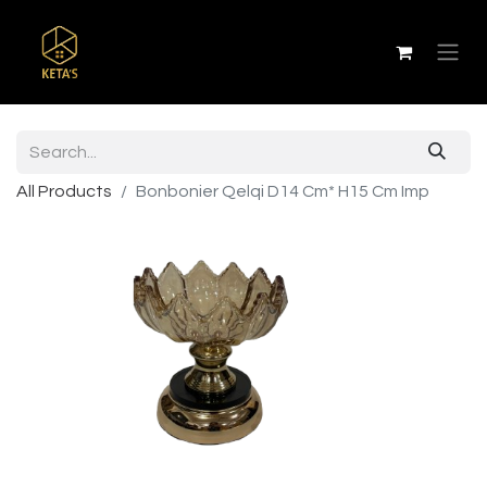
All Products
Bonbonier Qelqi D14 Cm* H15 Cm Imp