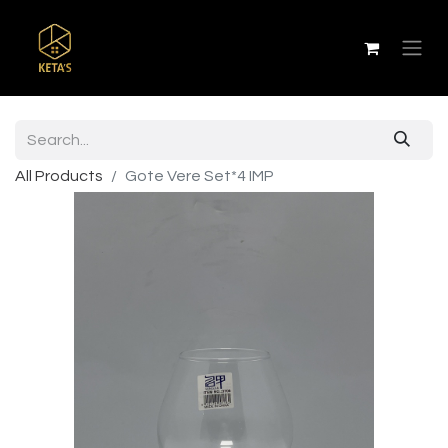
All Products
Gote Vere Set*4 IMP