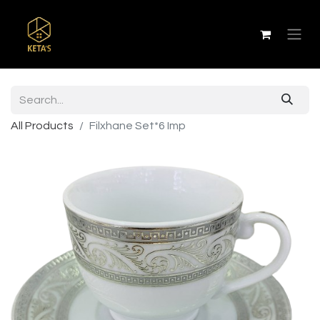
All Products
Filxhane Set*6 Imp