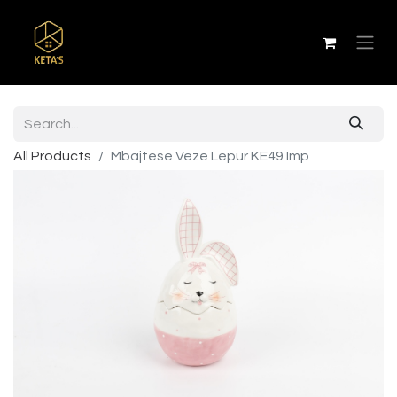
All Products
Mbajtese Veze Lepur KE49 Imp