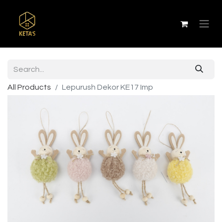
All Products
Lepurush Dekor KE17 Imp