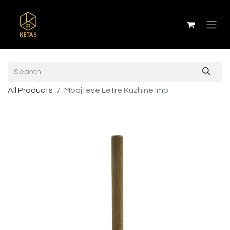
All Products
Mbajtese Letre Kuzhine Imp