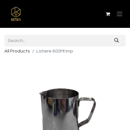
All Products
Latiere 600Ml Imp