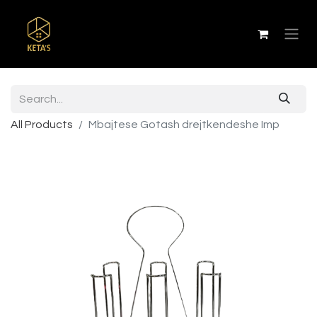
All Products
Mbajtese Gotash drejtkendeshe Imp