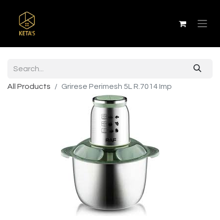
All Products
Grirese Perimesh 5L R.7014 Imp