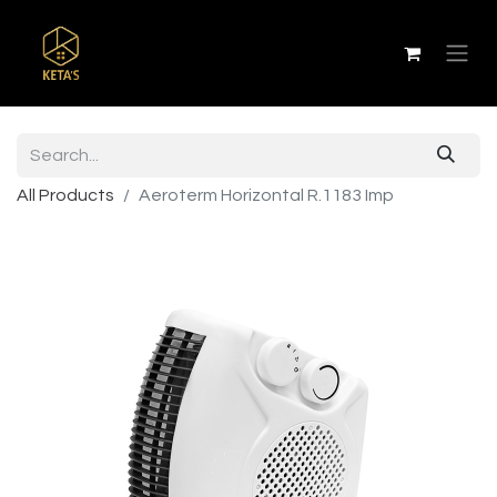
All Products
Aeroterm Horizontal R.1183 Imp