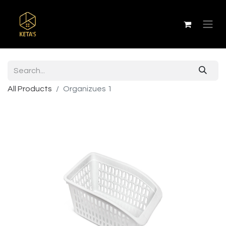
All Products
Organizues 1