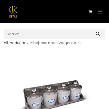
All Products
Mbajtese Kafe Sheqer Set*4