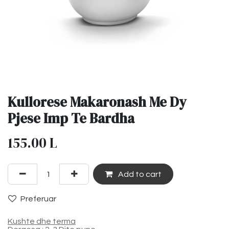
Kullorese Makaronash Me Dy
Pjese Imp Te Bardha
155.00
L
Add to cart
Preferuar
Kushte dhe terma