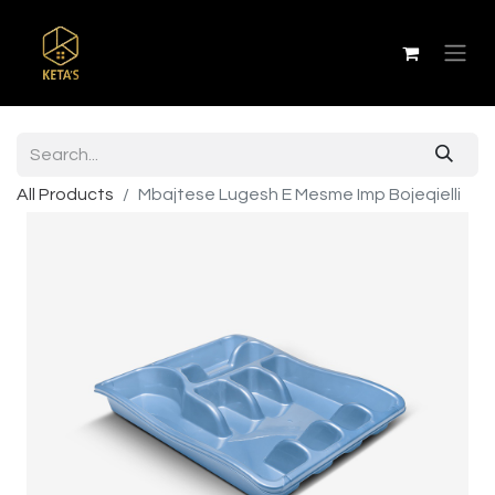
All Products
Mbajtese Lugesh E Mesme Imp Bojeqielli