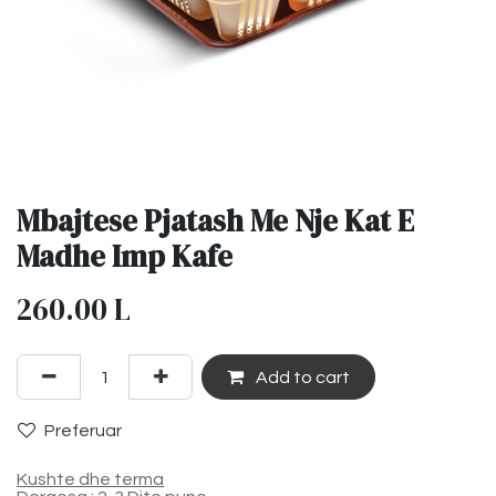
Mbajtese Pjatash Me Nje Kat E
Madhe Imp Kafe
260.00
L
Add to cart
Preferuar
Kushte dhe terma