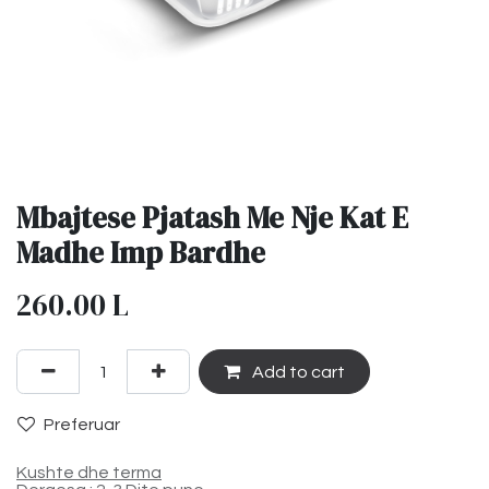
Mbajtese Pjatash Me Nje Kat E
Madhe Imp Bardhe
260.00
L
Add to cart
Preferuar
Kushte dhe terma