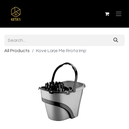
All Products
Kove Larje Me Rrota Imp