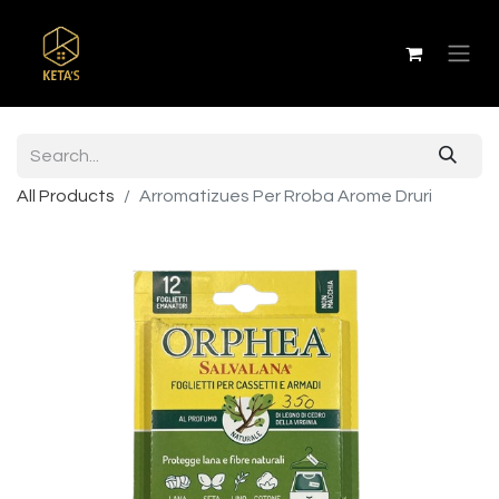
All Products
Arromatizues Per Rroba Arome Druri