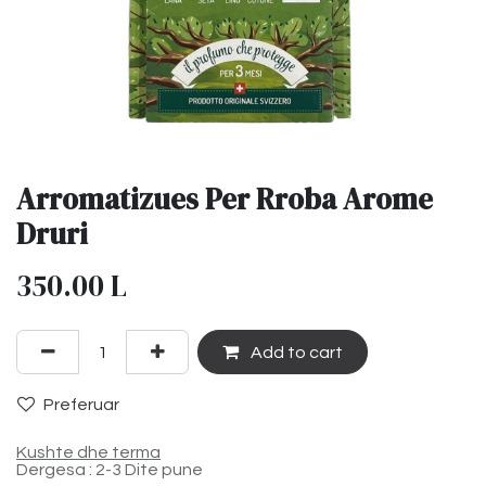
Arromatizues Per Rroba Arome
Druri
350.00
L
Add to cart
Preferuar
Kushte dhe terma
Dergesa : 2-3 Dite pune