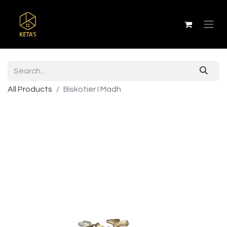
All Products
Biskotier I Madh