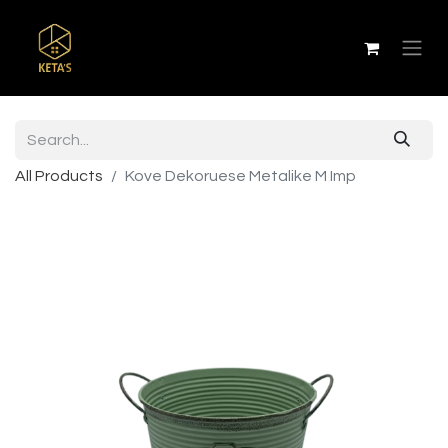
All Products
Kove Dekoruese Metalike M Imp