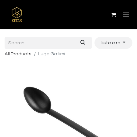
liste e re
All Products
Luge Gatimi