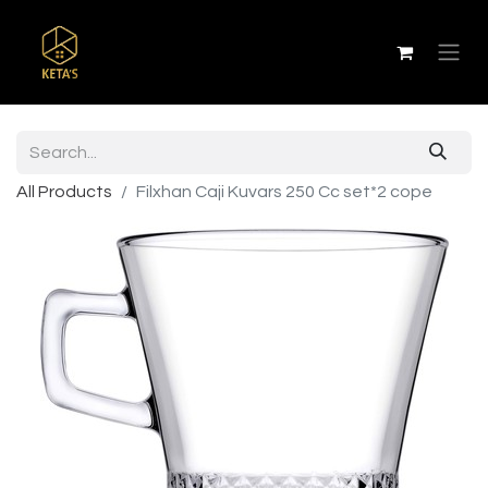
All Products
Filxhan Caji Kuvars 250 Cc set*2 cope