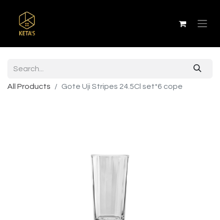
All Products
Gote Uji Stripes 24.5Cl set*6 cope