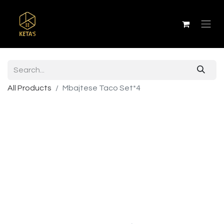
All Products
Mbajtese Taco Set*4