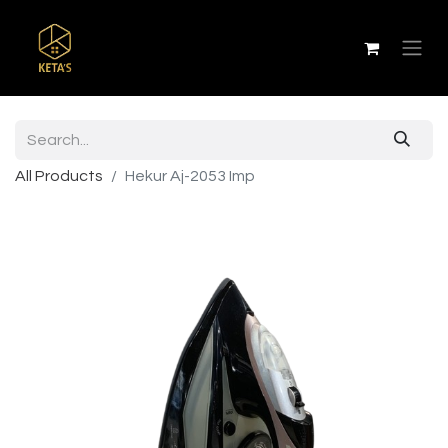
All Products
Hekur Aj-2053 Imp